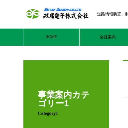
道路情報装置、
HOME
会社案内
事業案内カテ
ゴリー1
Category1